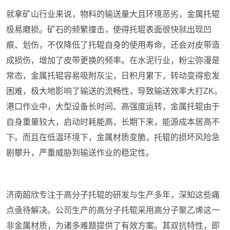
就拿矿山行业来说，物料的输送量大且环境恶劣，金属托辊
极易磨损。矿石的频繁撞击，使得托辊表面很快就出现凹
痕、划伤，不仅降低了托辊自身的使用寿命，还会对皮带造
成损伤，增加了皮带更换的频率。在水泥行业，粉尘弥漫是
常态，金属托辊容易吸附灰尘，日积月累下，转动变得愈发
困难，极大地影响了输送的流畅性，导致输送效率大打ZK。
港口作业中，大型设备长时间、高强度运转，金属托辊由于
自身重量较大，启动时耗能高，长期下来，能源成本居高不
下。而且在低温环境下，金属材质变脆，托辊的损坏风险急
剧攀升，严重威胁到输送作业的稳定性。
济南韶欣专注于高分子托辊的研发与生产多年，深知这些痛
点亟待解决。公司生产的高分子托辊采用高分子聚乙烯这一
非金属材质，为诸多难题提供了有效方案。其双抗特性，即