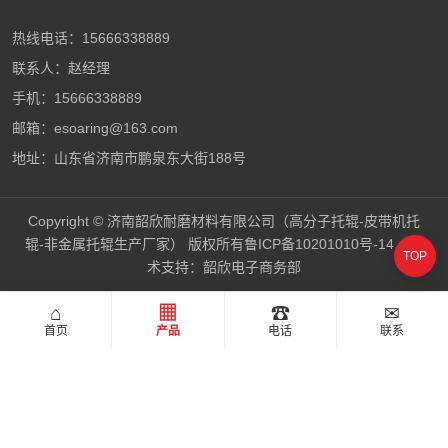
热线电话：15666338889
联系人：赵经理
手机：15666338889
邮箱：esoaring@163.com
地址：山东省济南市鹏泉东大街188号
Copyright © 济南韶欣耐磨材料有限公司（高分子托辊-皮带机托
辊-非金属托辊生产厂家） 版权所有
鲁ICP备10201010号-14
技
TOP
术支持：
韶欣电子商务部
⌂
▦
☎
✉
首页
产品
电话
联系