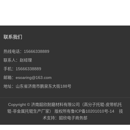
联系我们
热线电话：15666338889
联系人：赵经理
手机：15666338889
邮箱：esoaring@163.com
地址：山东省济南市鹏泉东大街188号
Copyright © 济南韶欣耐磨材料有限公司（高分子托辊-皮带机托
辊-非金属托辊生产厂家） 版权所有
鲁ICP备10201010号-14
技
术支持：
韶欣电子商务部