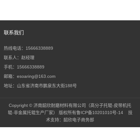
联系我们
热线电话：15666338889
联系人：赵经理
手机：15666338889
邮箱：esoaring@163.com
地址：山东省济南市鹏泉东大街188号
Copyright © 济南韶欣耐磨材料有限公司（高分子托辊-皮带机托
辊-非金属托辊生产厂家） 版权所有
鲁ICP备10201010号-14
技
术支持：
韶欣电子商务部