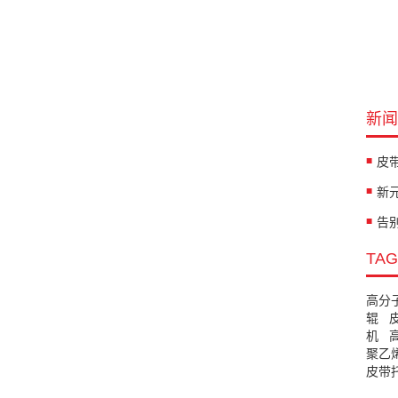
新闻
TA
高分
辊
机
聚乙
皮带