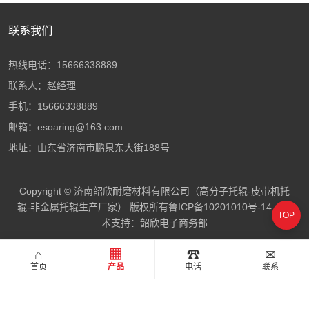
联系我们
热线电话：15666338889
联系人：赵经理
手机：15666338889
邮箱：esoaring@163.com
地址：山东省济南市鹏泉东大街188号
Copyright © 济南韶欣耐磨材料有限公司（高分子托辊-皮带机托
辊-非金属托辊生产厂家） 版权所有
鲁ICP备10201010号-14
技
TOP
术支持：
韶欣电子商务部
⌂
▦
☎
✉
首页
产品
电话
联系